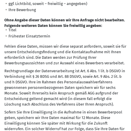
ggf. Lichtbild, soweit – freiwillig – angegeben)
Ihre Bewerbung
Ohne Angabe dieser Daten können wir Ihre Anfrage nicht bearbeiten.
Folgende weiteren Daten können Sie freiwillig angeben:
Titel
Frühester Einsatztermin
Fehlen diese Daten, müssen wir diese separat anfordern, soweit sie für
unsere Entscheidungsfindung und die Kontaktaufnahme mit Ihnen
erforderlich sind. Die Daten werden zur Prüfung Ihrer
Bewerbungsaussichten und zur Auswahl eines Bewerbers verarbeitet.
Rechtsgrundlage der Datenverarbeitung ist Art. 6 Abs. 1 lit. b DSGVO in
Verbindung mit § 26 BDSG und Art. 88 DSGVO, sowie Art. 9 Abs. 2 lit. b
und h DSGVO. Ihre im Rahmen des Personalauswahlverfahrens
gewonnenen personenbezogenen Daten speichern wir für sechs
Monate. Soweit Ihrerseits kein Anspruch gemäß AGG aufgrund der
Entscheidung geltend gemacht wird (in diesem Fall erfolgt die
Löschung nach Abschluss des Verfahrens über Ihren Anspruch).
Sofern Sie Ihre Einwilligung in die Aufnahme in einen Bewerberpool
geben, speichern wir Ihre Daten maximal für 12 Monate. Diese
Einwilligung können Sie später mit Wirkung für die Zukunft
widerrufen. Ein solcher Widerruf hat zur Folge, dass Sie Ihre Daten für