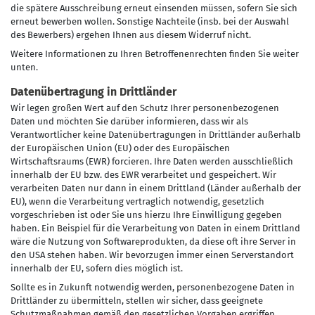
die spätere Ausschreibung erneut einsenden müssen, sofern Sie sich
erneut bewerben wollen. Sonstige Nachteile (insb. bei der Auswahl
des Bewerbers) ergehen Ihnen aus diesem Widerruf nicht.
Weitere Informationen zu Ihren Betroffenenrechten finden Sie weiter
unten.
Datenübertragung in Drittländer
Wir legen großen Wert auf den Schutz Ihrer personenbezogenen
Daten und möchten Sie darüber informieren, dass wir als
Verantwortlicher keine Datenübertragungen in Drittländer außerhalb
der Europäischen Union (EU) oder des Europäischen
Wirtschaftsraums (EWR) forcieren. Ihre Daten werden ausschließlich
innerhalb der EU bzw. des EWR verarbeitet und gespeichert. Wir
verarbeiten Daten nur dann in einem Drittland (Länder außerhalb der
EU), wenn die Verarbeitung vertraglich notwendig, gesetzlich
vorgeschrieben ist oder Sie uns hierzu Ihre Einwilligung gegeben
haben. Ein Beispiel für die Verarbeitung von Daten in einem Drittland
wäre die Nutzung von Softwareprodukten, da diese oft ihre Server in
den USA stehen haben. Wir bevorzugen immer einen Serverstandort
innerhalb der EU, sofern dies möglich ist.
Sollte es in Zukunft notwendig werden, personenbezogene Daten in
Drittländer zu übermitteln, stellen wir sicher, dass geeignete
Schutzmaßnahmen gemäß den gesetzlichen Vorgaben ergriffen