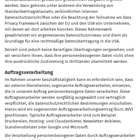
werden. Dazu gehören unter anderem die Verwendung von
Standardvertragsklauseln, verbindlichen internen
Datenschutzvorschriften oder die Beachtung der Teilnahme am Data
Privacy Framework zwischen der EU und den USA von Unternehmen,
mit denen wir dort arbeiten könnten. Dieses Rahmenwerk
gewährleistet ein angemessenes Datenschutzniveau und dient als
Grundlage für eine rechtmäßige Datenübertragung in die USA.
Derzeit sind jedoch keine derartigen Übertragungen vorgesehen, und
wir versichern Ihnen, dass Ihre personenbezogenen Daten nicht ohne
Ihre ausdrückliche Zustimmung in Drittländer übermittelt werden.
Auftragsverarbeitung
Im Rahmen unserer Geschäftstätigkeit kann es erforderlich sein, dass
wir externe Dienstleister, sogenannte Auftragsverarbeiter, einsetzen,
die in unserem Auftrag personenbezogene Daten verarbeiten. Diese
Auftragsverarbeiter werden sorgfältig ausgewählt und vertraglich
verpflichtet, die datenschutzrechtlichen Bestimmungen einzuhalten.
Hierzu wird ein sogenannter Auftragsverarbeitungsvertrag (kurz: AVV)
geschlossen. Typische Auftragsverarbeiter sind zum Beispiel
Druckereien, Hosting- und Cloudanbieter, Newsletter-Anbieter,
Scandienstleister oder Google und Microsoft.
Die Verarbeitung personenbezogener Daten durch Auftragsverarbeiter