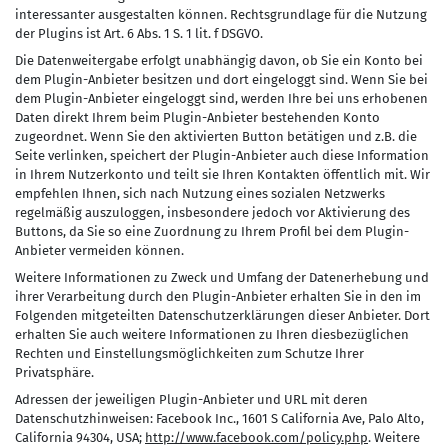
interessanter ausgestalten können. Rechtsgrundlage für die Nutzung
der Plugins ist Art. 6 Abs. 1 S. 1 lit. f DSGVO.
Die Datenweitergabe erfolgt unabhängig davon, ob Sie ein Konto bei
dem Plugin-Anbieter besitzen und dort eingeloggt sind. Wenn Sie bei
dem Plugin-Anbieter eingeloggt sind, werden Ihre bei uns erhobenen
Daten direkt Ihrem beim Plugin-Anbieter bestehenden Konto
zugeordnet. Wenn Sie den aktivierten Button betätigen und z.B. die
Seite verlinken, speichert der Plugin-Anbieter auch diese Information
in Ihrem Nutzerkonto und teilt sie Ihren Kontakten öffentlich mit. Wir
empfehlen Ihnen, sich nach Nutzung eines sozialen Netzwerks
regelmäßig auszuloggen, insbesondere jedoch vor Aktivierung des
Buttons, da Sie so eine Zuordnung zu Ihrem Profil bei dem Plugin-
Anbieter vermeiden können.
Weitere Informationen zu Zweck und Umfang der Datenerhebung und
ihrer Verarbeitung durch den Plugin-Anbieter erhalten Sie in den im
Folgenden mitgeteilten Datenschutzerklärungen dieser Anbieter. Dort
erhalten Sie auch weitere Informationen zu Ihren diesbezüglichen
Rechten und Einstellungsmöglichkeiten zum Schutze Ihrer
Privatsphäre.
Adressen der jeweiligen Plugin-Anbieter und URL mit deren
Datenschutzhinweisen: Facebook Inc., 1601 S California Ave, Palo Alto,
California 94304, USA;
http://www.facebook.com/policy.php
. Weitere