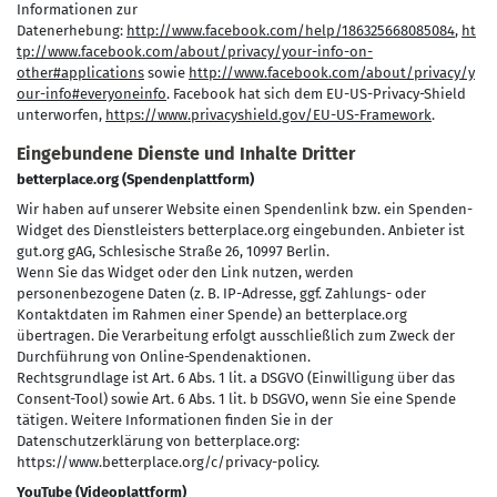
Informationen zur
Datenerhebung:
http://www.facebook.com/help/186325668085084
,
ht
tp://www.facebook.com/about/privacy/your-info-on-
other#applications
sowie
http://www.facebook.com/about/privacy/y
our-info#everyoneinfo
. Facebook hat sich dem EU-US-Privacy-Shield
unterworfen,
https://www.privacyshield.gov/EU-US-Framework
.
Eingebundene Dienste und Inhalte Dritter
betterplace.org (Spendenplattform)
Wir haben auf unserer Website einen Spendenlink bzw. ein Spenden-
Widget des Dienstleisters betterplace.org eingebunden. Anbieter ist
gut.org gAG, Schlesische Straße 26, 10997 Berlin.
Wenn Sie das Widget oder den Link nutzen, werden
personenbezogene Daten (z. B. IP-Adresse, ggf. Zahlungs- oder
Kontaktdaten im Rahmen einer Spende) an betterplace.org
übertragen. Die Verarbeitung erfolgt ausschließlich zum Zweck der
Durchführung von Online-Spendenaktionen.
Rechtsgrundlage ist Art. 6 Abs. 1 lit. a DSGVO (Einwilligung über das
Consent-Tool) sowie Art. 6 Abs. 1 lit. b DSGVO, wenn Sie eine Spende
tätigen. Weitere Informationen finden Sie in der
Datenschutzerklärung von betterplace.org:
https://www.betterplace.org/c/privacy-policy.
YouTube (Videoplattform)