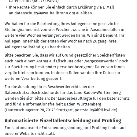
Datenschutz (Art. 77 DSGVO)
Ihre Rechte können Sie einfach durch Erklärung via E-Mail
an datenschutz@awo-heilbronn.org ausüben.
Wir haben für die Bearbeitung Ihres Anliegens eine gesetzliche
Stellungnahmefrist von vier Wochen, welche in Ausnahmefällen um
weitere vier Wochen verlängert werden kann. Wir sind bemüht, Ihr
Anliegen innerhalb der ersten vier Wochen nach Zugang Ihres
Anliegens vollständig zu bearbeiten.
Bitte beachten Sie, dass wir auf Grund gesetzlicher Speicherfristen
auch nach einem Antrag auf Löschung oder „Vergessenwerden“ noch
zur Speicherung bestimmter personenbezogener Daten von Ihnen
verpflichtet sein können. In diesen Fällen werden Ihre Daten zur
weiteren Verarbeitung gesperrt.
Für die Ausübung Ihres Beschwerderechts bei der
Datenschutzaufsichtsbehörde für das Land Baden-Württemberg
wenden Sie sich bitte an: Der Landesbeauftragte für den Datenschutz
und für die Informationsfreiheit Baden-Württemberg
(Lautenschlagerstr. 20, 70173 Stuttgart, poststelle@lfdi.bwl.de).
Automatisierte Einzelfallentscheidung und Profiling
Eine automatisierte Entscheidungsfindung und Profiling findet auf
unserer Website nicht statt.