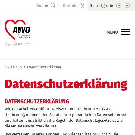
Schrift
Sc
Suche
Kontakt
Schriftgröße
MENÜ
AWO HN
Datenschutzerklärung
Datenschutzerklärung
DATENSCHUTZERKLÄRUNG
Wir, der Arbeiterwohlfahrt Kreisverband Heilbronn e.V. (AWO
Heilbronn), nehmen den Schutz Ihrer persönlichen Daten sehr ernst
und halten uns strikt an die Regeln der Datenschutzgesetze sowie
dieser Datenschutzerklärung.
Das Vertrauen unserer Kunden und Klienten ist uns wichtig. Die