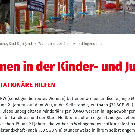
milie, Kind & Jugend
Wohnen in der Kinder- und Jugendhilfe
en in der Kinder- und J
 STATIONÄRE HILFEN
SBW (sonstiges betreutes Wohnen) betreuen wir ausländische junge M
und 21 Jahren, auf dem Weg in die Selbständigkeit (nach §34 SGB VIII
 Diese unbegleiteten Minderjährigen (UMA) werden in Jugendwohnge
 im Landkreis und der Stadt Heilbronn auf ein eigenständiges Leben 
schen 18 und 21 Jahren, die vorher in Wohngemeinschaften gelebt ha
istandschaft (nach §30 SGB VIII) stundenweise in ihrem selbst ange