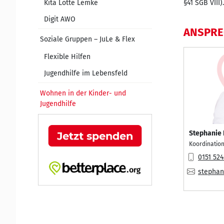
Kita Lotte Lemke
§41 SGB VIII).
Digit AWO
ANSPR
Soziale Gruppen – JuLe & Flex
Flexible Hilfen
Jugendhilfe im Lebensfeld
Wohnen in der Kinder- und
Jugendhilfe
Stephanie 
Koordination
Mobil:
0151 52
E-Mail:
stephan