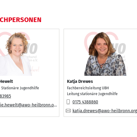
ECHPERSONEN
Hewelt
Katja Drewes
 Stationäre Jugendhilfe
Fachbereichsleitung UBH
Leitung stationäre Jugendhilfe
483985
Mobil:
0175 4388860
ie.hewelt@awo-heilbronn.org
E-Mail:
katja.drewes@awo-heilbronn.org