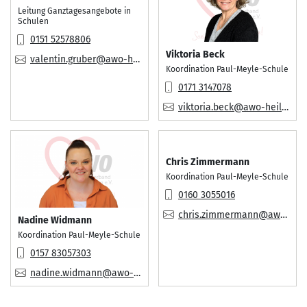
Leitung Ganztagesangebote in
Schulen
Mobil:
0151 52578806
Viktoria Beck
E-Mail:
valentin.gruber@awo-heilbronn.org
Koordination Paul-Meyle-Schule
Mobil:
0171 3147078
E-Mail:
viktoria.beck@awo-heilbronn.org
Chris Zimmermann
Koordination Paul-Meyle-Schule
Mobil:
0160 3055016
E-Mail:
chris.zimmermann@awo-heilbronn.org
Nadine Widmann
Koordination Paul-Meyle-Schule
Mobil:
0157 83057303
E-Mail:
nadine.widmann@awo-heilbronn.org