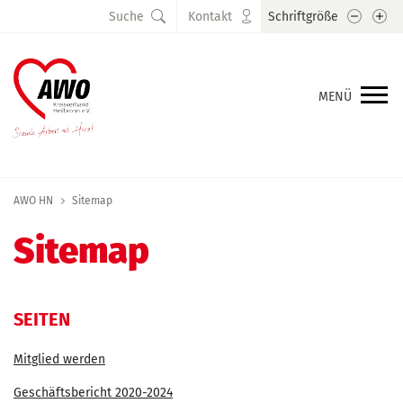
Schrift
Sc
Suche
Kontakt
Schriftgröße
MENÜ
AWO HN
Sitemap
Sitemap
SEITEN
Mitglied werden
Geschäftsbericht 2020-2024